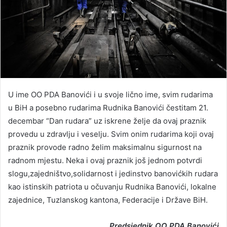
U ime OO PDA Banovići i u svoje lično ime, svim rudarima
u BiH a posebno rudarima Rudnika Banovići čestitam 21.
decembar “Dan rudara” uz iskrene želje da ovaj praznik
provedu u zdravlju i veselju. Svim onim rudarima koji ovaj
praznik provode radno želim maksimalnu sigurnost na
radnom mjestu. Neka i ovaj praznik još jednom potvrdi
slogu,zajedništvo,solidarnost i jedinstvo banovićkih rudara
kao istinskih patriota u očuvanju Rudnika Banovići, lokalne
zajednice, Tuzlanskog kantona, Federacije i Države BiH.
Predsjednik OO PDA Banovići