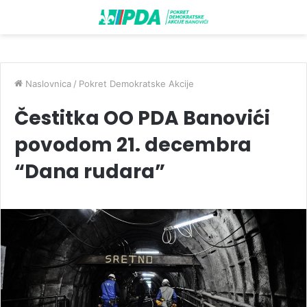
Naslovnica
/
Pokret Demokratske Akcije
Čestitka OO PDA Banovići
povodom 21. decembra
“Dana rudara”