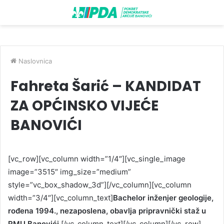
Naslovnica
Fahreta Šarić – KANDIDAT
ZA OPĆINSKO VIJEĆE
BANOVIĆI
[vc_row][vc_column width=”1/4″][vc_single_image
image=”3515″ img_size=”medium”
style=”vc_box_shadow_3d”][/vc_column][vc_column
width=”3/4″][vc_column_text]
Bachelor inženjer geologije,
rođena 1994., nezaposlena, obavlja pripravnički staž u
RMU Banovići.
[/vc_column_text][/vc_column][/vc_row]