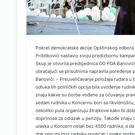
Pokret demokratske akcije Opštinskog odbora 
Pribitkovići nastavio svoju predizbornu kampa
Skup je otvorila predsjednica OO PDA Banovići i
obraćajući se prisutnima napravila poređenje 
Banovići. – Preuveličavanje položaja rudara u 
odluka tih političkih opcija bila uvođenje rudn
znaju kakve su borbe vođene za očuvanje pravno
sedam rudnika u Koncernu bori sa likvidnošću, 
nekoliko puta organizuju štrajkove kako bi dobil
doprinosa za odlazak u penziju. Takođe znaju 
ulaska u Koncern ostali bez 4500 radnika, a da
dok smo mi broj radnika povećali i svake godin