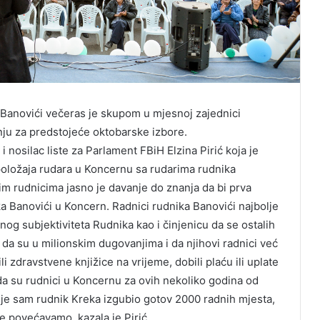
Banovići večeras je skupom u mjesnoj zajednici
nju za predstojeće oktobarske izbore.
 nosilac liste za Parlament FBiH Elzina Pirić koja je
položaja rudara u Koncernu sa rudarima rudnika
tim rudnicima jasno je davanje do znanja da bi prva
ika Banovići u Koncern. Radnici rudnika Banovići najbolje
g subjektiviteta Rudnika kao i činjenicu da se ostalih
da su u milionskim dugovanjima i da njihovi radnici već
i zdravstvene knjižice na vrijeme, dobili plaću ili uplate
da su rudnici u Koncernu za ovih nekoliko godina od
 je sam rudnik Kreka izgubio gotov 2000 radnih mjesta,
e povećavamo, kazala je Pirić.