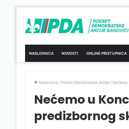
NASLOVNICA
NOVOSTI
ONLINE PRISTUPNICA
Naslovnica
/
Pokret Demokratske Akcije
/
Nećemo u
Nećemo u Konc
predizbornog 