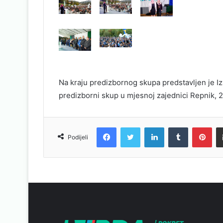
Na kraju predizbornog skupa predstavljen je Iz
predizborni skup u mjesnoj zajednici Repnik, 2
Facebook
Twitter
LinkedIn
Tumblr
Pinterest
Podijeli