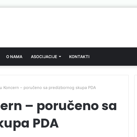
O NAMA
ASOCIJACIJE
KONTAKTI
 Koncern – poručeno sa predizbornog skupa PDA
ern – poručeno sa
skupa PDA