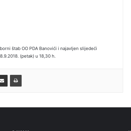
borni štab OO PDA Banovići i najavljen slijedeći
8.9.2018. (petak) u 18,30 h.
Share via Email
Print