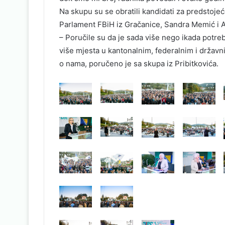
Na skupu su se obratili kandidati za predstoje
Parlament FBiH iz Gračanice, Sandra Memić i A
– Poručile su da je sada više nego ikada potre
više mjesta u kantonalnim, federalnim i državn
o nama, poručeno je sa skupa iz Pribitkovića.