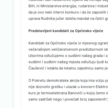
BiH, ni Ministarstva energije, rudarstva i indu
da je ovo neki interni konkurs i da će zaposliti 
uprava Rudnika jučer dobila mandat na četiri g
Predstavljeni kandidati za Općinsko vijeće
Kandidati za Općinsko vijeće iz mjesnog ogran
večerašnjem veličanstvenom predizbornom sk
izborima odlučujemo o sudbini našeg grada i za
sudbini i sudbini našeg mjesta odlučuju ljudi ko
Čaušević i istakla da lokalnu zajednicu samo je
O Pokretu demokratske akcije koja ima viziju p
nije dozvolio grešku i ulazak u koncern Elektr
kurs je termoelektrana Banovići u kojoj ćemo i
samo zadržati nego i povećati broj zaposlenih“,