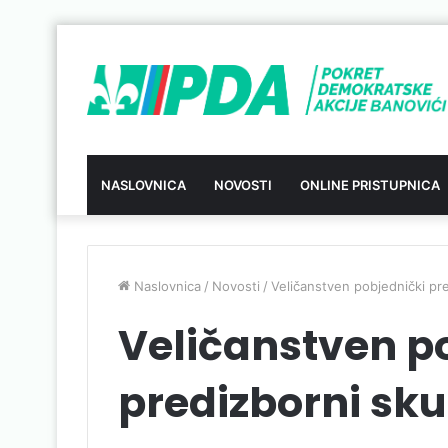
NASLOVNICA
NOVOSTI
ONLINE PRISTUPNICA
Naslovnica
/
Novosti
/
Veličanstven pobjednički pr
Veličanstven p
predizborni sk