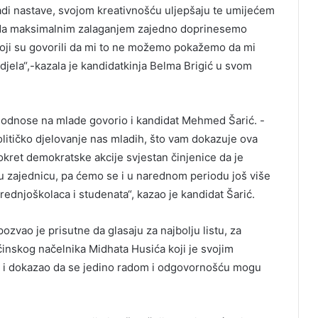
mladi nastave, svojom kreativnošću uljepšaju te umijećem
 da maksimalnim zalaganjem zajedno doprinesemo
m koji su govorili da mi to ne možemo pokažemo da mi
djela“,-kazala je kandidatkinja Belma Brigić u svom
e odnose na mlade govorio i kandidat Mehmed Šarić. -
litičko djelovanje nas mladih, što vam dokazuje ova
Pokret demokratske akcije svjestan činjenice da je
nu zajednicu, pa ćemo se i u narednom periodu još više
srednjoškolaca i studenata“, kazao je kandidat Šarić.
pozvao je prisutne da glasaju za najbolju listu, za
pćinskog načelnika Midhata Husića koji je svojim
 i dokazao da se jedino radom i odgovornošću mogu