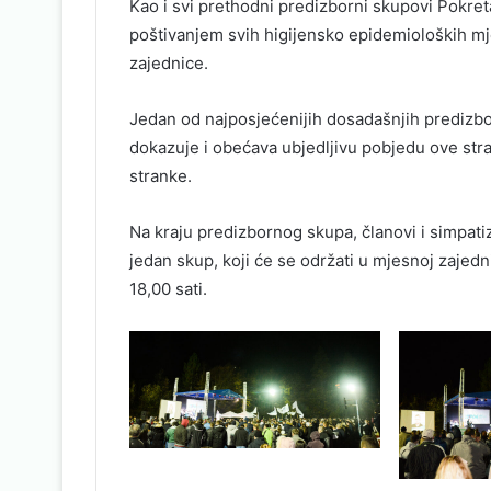
Kao i svi prethodni predizborni skupovi Pokret
poštivanjem svih higijensko epidemioloških mje
zajednice.
Jedan od najposjećenijih dosadašnjih predizbo
dokazuje i obećava ubjedljivu pobjedu ove str
stranke.
Na kraju predizbornog skupa, članovi i simpati
jedan skup, koji će se održati u mjesnoj zajed
18,00 sati.