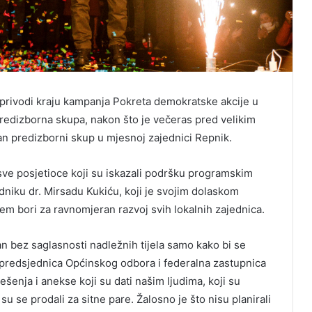
e privodi kraju kampanja Pokreta demokratske akcije u
predizborna skupa, nakon što je večeras pred velikim
an predizborni skup u mjesnoj zajednici Repnik.
sve posjetioce koji su iskazali podršku programskim
dniku dr. Mirsadu Kukiću, koji je svojim dolaskom
cem bori za ravnomjeran razvoj svih lokalnih zajednica.
n bez saglasnosti nadležnih tijela samo kako bi se
je predsjednica Općinskog odbora i federalna zastupnica
ješenja i anekse koji su dati našim ljudima, koji su
 su se prodali za sitne pare. Žalosno je što nisu planirali