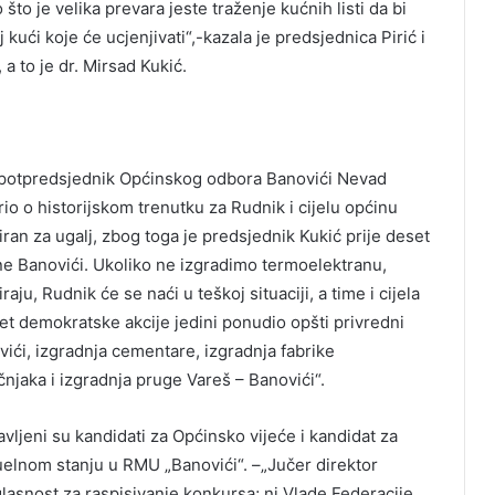
što je velika prevara jeste traženje kućnih listi da bi
kući koje će ucjenjivati“,-kazala je predsjednica Pirić i
a to je dr. Mirsad Kukić.
 potpredsjednik Općinskog odbora Banovići Nevad
io o historijskom trenutku za Rudnik i cijelu općinu
iran za ugalj, zbog toga je predsjednik Kukić prije deset
e Banovići. Ukoliko ne izgradimo termoelektranu,
ju, Rudnik će se naći u teškoj situaciji, a time i cijela
ret demokratske akcije jedini ponudio opšti privredni
vići, izgradnja cementare, izgradnja fabrike
njaka i izgradnja pruge Vareš – Banovići“.
ljeni su kandidati za Općinsko vijeće i kandidat za
uelnom stanju u RMU „Banovići“. –„Jučer direktor
lasnost za raspisivanje konkursa; ni Vlade Federacije