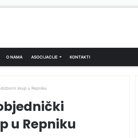
O NAMA
ASOCIJACIJE
KONTAKTI
edizborni skup u Repniku
objednički
up u Repniku