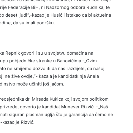
strije Federacije BiH, ni Nadzornog odbora Rudnika, te
do deset ljudi“,-kazao je Husić i istakao da bi aktuelna
odine, da su imali podršku.
ka Repnik govorili su u svojstvu domaćina na
upu pobjedničke stranke u Banovićima.-„Ovim
to ne smijemo dozvoliti da nas razdijele, da našoj
ji ne žive ovdje,“- kazala je kandidatkinja Anela
dinstvo može učiniti još jačom.
redsjednika dr. Mirsada Kukića koji svojom politikom
oprivrede, govorio je kandidat Munever Rizvić. –„Naš
mati siguran plasman uglja što je garancija da ćemo ne
-kazao je Rizvić.