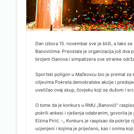
Dan izbora 15. novembar sve je bliži, a tako s
Banovićima. Preostala je organizacija još dva 
brojem članova i simpatizera ove stranke održ
Sportski poligon u Mačkovcu bio je premal za 
ciljevima Pokreta demokratske akcije i predsje
uveličao ovaj skup, čovjeku koji se dušom i sr
O tome da je konkurs u RMU „Banovići“ raspisa
pokrili ankesi i rješenja odabranim, govorila 
Elzina Pirić. -„ Konkurs je raspisao da pokrije r
ucjenjeni i kojima je prijećeno, kao i onima koji