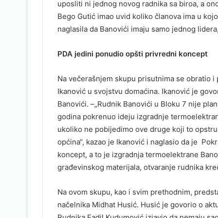
uposliti ni jednog novog radnika sa biroa, a ono 
Bego Gutić imao uvid koliko članova ima u kojoj 
naglasila da Banovići imaju samo jednog lidera, 
PDA jedini ponudio opšti privredni koncept
Na večerašnjem skupu prisutnima se obratio i
Ikanović u svojstvu domaćina. Ikanović je govor
Banovići. –„Rudnik Banovići u Bloku 7 nije plan
godina pokrenuo ideju izgradnje termoelektran
ukoliko ne pobijedimo ove druge koji to opstruira
općina“, kazao je Ikanović i naglasio da je Pok
koncept, a to je izgradnja termoelektrane Bano
građevinskog materijala, otvaranje rudnika kreč
Na ovom skupu, kao i svim prethodnim, predstav
načelnika Midhat Husić. Husić je govorio o akt
Rudnika Fadil Kudumović izjavio da nemaju sag