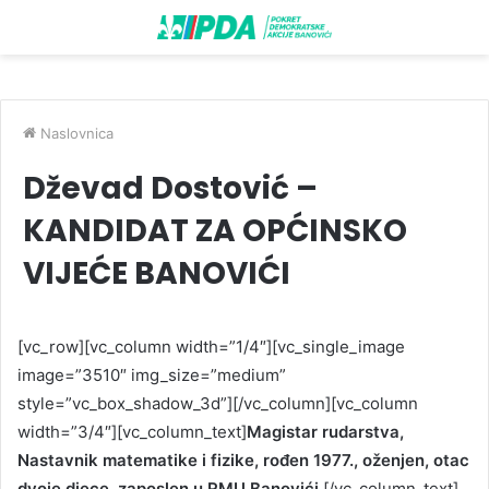
Naslovnica
Dževad Dostović –
KANDIDAT ZA OPĆINSKO
VIJEĆE BANOVIĆI
[vc_row][vc_column width=”1/4″][vc_single_image
image=”3510″ img_size=”medium”
style=”vc_box_shadow_3d”][/vc_column][vc_column
width=”3/4″][vc_column_text]
Magistar rudarstva,
Nastavnik matematike i fizike, rođen 1977., oženjen, otac
dvoje djece, zaposlen u RMU Banovići.
[/vc_column_text]