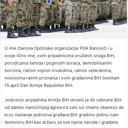
U ime članova Općinske organizacije PDA Banovići i u
svoje lično ime, svim pripadnicima oružanih snaga BiH,
porodicama šehida i poginulih boraca, demobilisanim
borcima, ratnim vojnim invalidima, ratnim veteranima,
nosiocima ratnih priznanja i svim građanima BiH čestitam
15.april Dan Armije Republike BiH.
Jedinstvo pripadnika Armije BiH dovelo je do odbrane BiH
od daleko namoćnijeg agresora zato svi imamo obavezu da
kroz nastavak jedinstva građana BiH gradimo jedinu nam
domovinu BiH kao državu za sve njene narode i građane.