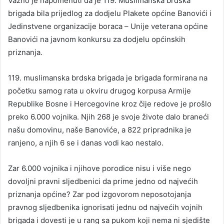
Važno je napomenuti da je 119. Muslimanska brdska
brigada bila prijedlog za dodjelu Plakete općine Banovići i
Jedinstvene organizacije boraca – Unije veterana općine
Banovići na javnom konkursu za dodjelu općinskih
priznanja.
119. muslimanska brdska brigada je brigada formirana na
početku samog rata u okviru drugog korpusa Armije
Republike Bosne i Hercegovine kroz čije redove je prošlo
preko 6.000 vojnika. Njih 268 je svoje živote dalo braneći
našu domovinu, naše Banoviće, a 822 pripradnika je
ranjeno, a njih 6 se i danas vodi kao nestalo.
Zar 6.000 vojnika i njihove porodice nisu i više nego
dovoljni pravni sljedbenici da prime jedno od najvećih
priznanja općine? Zar pod izgovorom neposotojanja
pravnog sljedbenika ignorisati jednu od najvećih vojnih
brigada i dovesti je u rang sa pukom koji nema ni sjedište