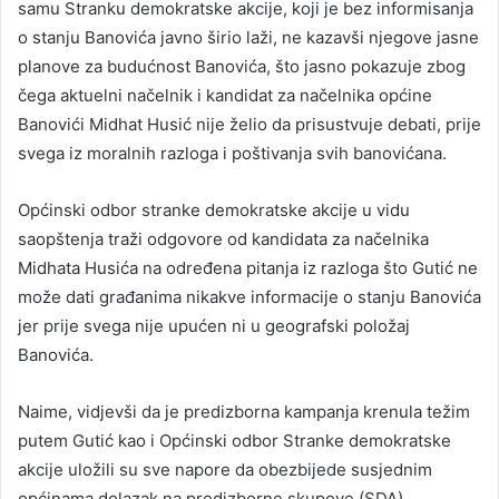
samu Stranku demokratske akcije, koji je bez informisanja
o stanju Banovića javno širio laži, ne kazavši njegove jasne
planove za budućnost Banovića, što jasno pokazuje zbog
čega aktuelni načelnik i kandidat za načelnika općine
Banovići Midhat Husić nije želio da prisustvuje debati, prije
svega iz moralnih razloga i poštivanja svih banovićana.
Općinski odbor stranke demokratske akcije u vidu
saopštenja traži odgovore od kandidata za načelnika
Midhata Husića na određena pitanja iz razloga što Gutić ne
može dati građanima nikakve informacije o stanju Banovića
jer prije svega nije upućen ni u geografski položaj
Banovića.
Naime, vidjevši da je predizborna kampanja krenula težim
putem Gutić kao i Općinski odbor Stranke demokratske
akcije uložili su sve napore da obezbijede susjednim
općinama dolazak na predizborne skupove (SDA),