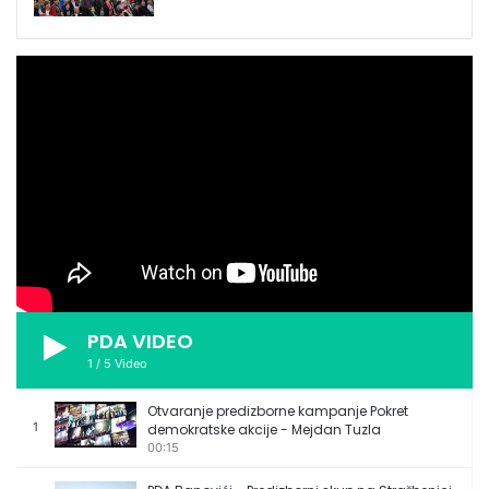
PDA VIDEO
1
/
5
Video
Otvaranje predizborne kampanje Pokret
1
demokratske akcije - Mejdan Tuzla
00:15