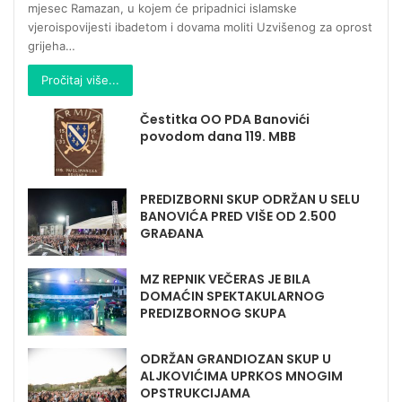
mjesec Ramazan, u kojem će pripadnici islamske
vjeroispovijesti ibadetom i dovama moliti Uzvišenog za oprost
grijeha…
Pročitaj više...
Čestitka OO PDA Banovići
povodom dana 119. MBB
PREDIZBORNI SKUP ODRŽAN U SELU
BANOVIĆA PRED VIŠE OD 2.500
GRAĐANA
MZ REPNIK VEČERAS JE BILA
DOMAĆIN SPEKTAKULARNOG
PREDIZBORNOG SKUPA
ODRŽAN GRANDIOZAN SKUP U
ALJKOVIĆIMA UPRKOS MNOGIM
OPSTRUKCIJAMA