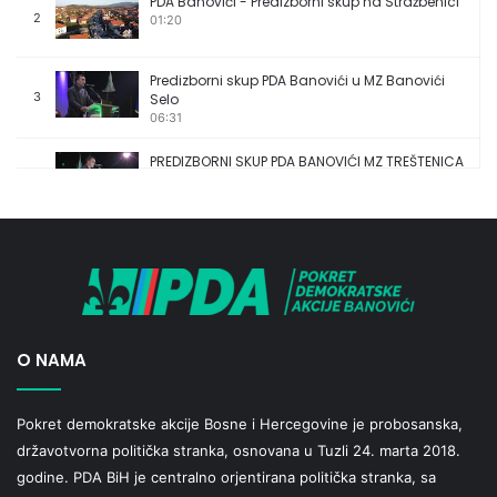
PDA Banovići - Predizborni skup na Stražbenici
2
01:20
Predizborni skup PDA Banovići u MZ Banovići
3
Selo
06:31
PREDIZBORNI SKUP PDA BANOVIĆI MZ TREŠTENICA
4
04:25
PREDIZBORNI SKUP PDA BANOVIĆI MZ OMAZIĆI
5
06:36
O NAMA
Pokret demokratske akcije Bosne i Hercegovine je probosanska,
državotvorna politička stranka, osnovana u Tuzli 24. marta 2018.
godine. PDA BiH je centralno orjentirana politička stranka, sa