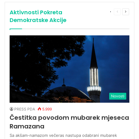
OD 2.500 GRAĐANA
Aktivnosti Pokreta
More
Previous
Next
page
page
Demokratske Akcije
Novosti
PRESS PDA
5.999
Čestitka povodom mubarek mjeseca
Ramazana
Sa akšam-namazom večeras nastupa odabrani mubarek