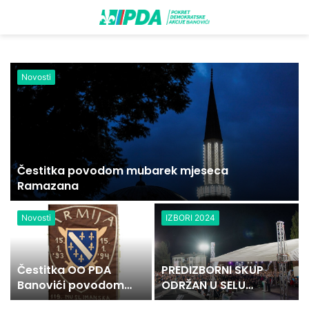
Novosti
Čestitka povodom mubarek mjeseca
Ramazana
Novosti
IZBORI 2024
Čestitka OO PDA
PREDIZBORNI SKUP
Banovići povodom
ODRŽAN U SELU
dana 119. MBB
BANOVIĆA PRED VIŠE