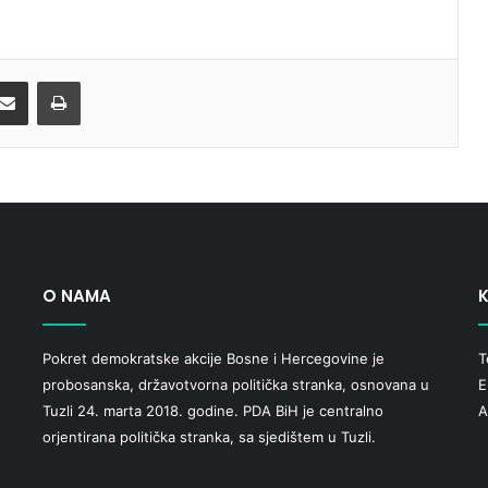
Share via Email
Print
O NAMA
K
Pokret demokratske akcije Bosne i Hercegovine je
T
probosanska, državotvorna politička stranka, osnovana u
E
Tuzli 24. marta 2018. godine. PDA BiH je centralno
A
orjentirana politička stranka, sa sjedištem u Tuzli.