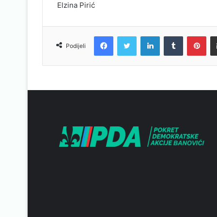
Elzina Pirić
Facebook
Twitter
LinkedIn
Tumblr
Pinterest
Podijeli