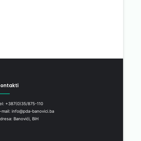
ontakti
el: +387(0)35/875-110
-mail: info@pda-banovici.ba
dresa: Banovići, BiH