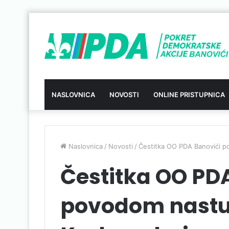
NASLOVNICA
NOVOSTI
ONLINE PRISTUPNICA
Naslovnica
/
Novosti
/
Čestitka OO PDA Banovići p
Čestitka OO PD
povodom nastu