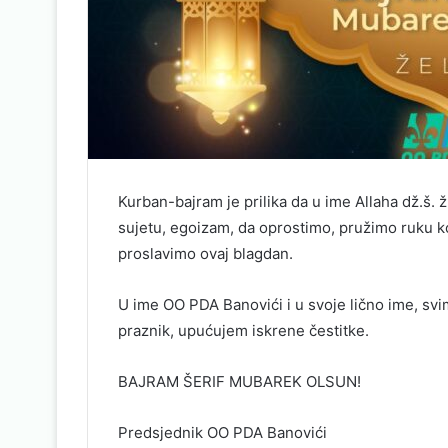
Kurban-bajram je prilika da u ime Allaha dž.š. ž
sujetu, egoizam, da oprostimo, pružimo ruku kom
proslavimo ovaj blagdan.
U ime OO PDA Banovići i u svoje lično ime, svi
praznik, upućujem iskrene čestitke.
BAJRAM ŠERIF MUBAREK OLSUN!
Predsjednik OO PDA Banovići