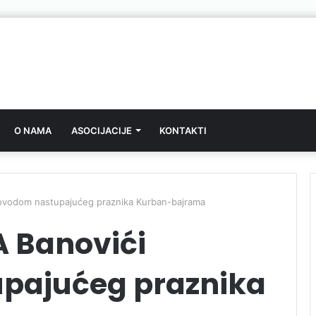
O NAMA
ASOCIJACIJE
KONTAKTI
ovodom nastupajućeg praznika Kurban-bajrama
A Banovići
pajućeg praznika