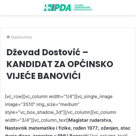
Naslovnica
Dževad Dostović –
KANDIDAT ZA OPĆINSKO
VIJEĆE BANOVIĆI
[vc_row][vc_column width=”1/4″][vc_single_image
image=”3510″ img_size=”medium”
style=”vc_box_shadow_3d”][/vc_column][vc_column
width=”3/4″][vc_column_text]
Magistar rudarstva,
Nastavnik matematike i fizike, rođen 1977., oženjen, otac
dvoje djece, zaposlen u RMU Banovići.
[/vc_column_text]