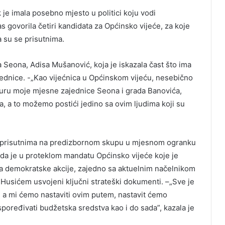
je imala posebno mjesto u politici koju vodi
 govorila četiri kandidata za Općinsko vijeće, za koje
la su se prisutnima.
 Seona, Adisa Mušanović, koja je iskazala čast što ima
ajednice. -„Kao vijećnica u Općinskom vijeću, nesebično
rukturu moje mjesne zajednice Seona i grada Banovića,
, a to možemo postići jedino sa ovim ljudima koji su
ila prisutnima na predizbornom skupu u mjesnom ogranku
 da je u proteklom mandatu Općinsko vijeće koje je
reta demokratske akcije, zajedno sa aktuelnim načelnikom
Husićem usvojeni ključni strateški dokumenti. –„Sve je
ba, a mi ćemo nastaviti ovim putem, nastavit ćemo
spoređivati budžetska sredstva kao i do sada”, kazala je