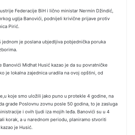
ustrije Federacije BiH i lično ministar Nermin Džindić,
kog uglja Banovići, podnijeli krivične prijave protiv
ica Pirić.
 jednom je poslana ubjedljiva pobjednička poruka
zborima.
ne Banovići Midhat Husić kazao je da su povratničke
o je lokalna zajednica uradila na ovoj opštini, od
u koje smo uložili jako puno u protekle 4 godine, na
da grade Poslovnu zovnu posle 50 godina, to je zasluga
stracije i ovih ljudi iza mojih leđa. Banovići su u 4
ali korak, a u narednom periodu, planiramo stvoriti
 kazao je Husić.