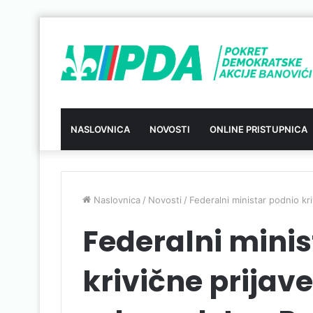
NASLOVNICA
NOVOSTI
ONLINE PRISTUPNICA
Naslovnica
/
Novosti
/
Federalni ministar podnio kr
Federalni minis
krivične prijav