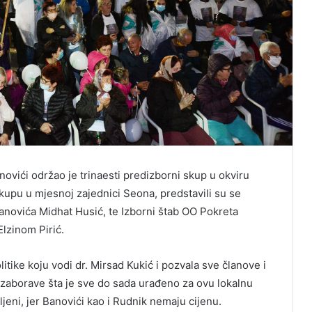
vići održao je trinaesti predizborni skup u okviru
upu u mjesnoj zajednici Seona, predstavili su se
Banovića Midhat Husić, te Izborni štab OO Pokreta
lzinom Pirić.
itike koju vodi dr. Mirsad Kukić i pozvala sve članove i
zaborave šta je sve do sada urađeno za ovu lokalnu
ljeni, jer Banovići kao i Rudnik nemaju cijenu.