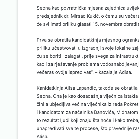
Seona kao povratnička mjesna zajednica uvijek 
predsjednik dr. Mirsad Kukić, o čemu su večeras
će svi imati priliku glasati 15. novembra obrati
Prva se obratila kandidatkinja mjesnog ogranka
priliku učestvovati u izgradnji svoje lokalne z
ću se boriti i zalagati, prije svega za infrast
kao i za rješavanje problema vodosnabdijevanja
večeras ovdje ispred vas“, – kazala je Adisa.
Kanidatkinja Alisa Lapandić, takođe se obrat
Seona. Ona je kao dosadašnja vijećnica istakla
činila ubjedljiva većina vijećnika iz reda Pok
i kandidatom za načelnika Banovića, Midhatom 
to rezultat ljudi koji znaju šta hoće i kako tre
unapređivati sve te procese, što pravednije ra
Alisa.