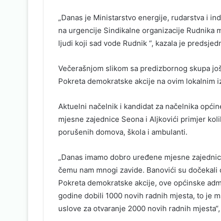
„Danas je Ministarstvo energije, rudarstva i ind
na urgencije Sindikalne organizacije Rudnika mr
ljudi koji sad vode Rudnik “, kazala je predsjedn
Večerašnjom slikom sa predizbornog skupa još
Pokreta demokratske akcije na ovim lokalnim i
Aktuelni načelnik i kandidat za načelnika opći
mjesne zajednice Seona i Aljkovići primjer kolik
porušenih domova, škola i ambulanti.
„Danas imamo dobro uređene mjesne zajednice,
čemu nam mnogi zavide. Banovići su dočekali 
Pokreta demokratske akcije, ove općinske admini
godine dobili 1000 novih radnih mjesta, to je m
uslove za otvaranje 2000 novih radnih mjesta“,