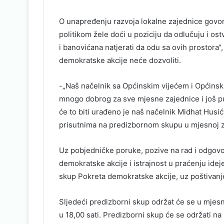
O unapređenju razvoja lokalne zajednice govor
politikom žele doći u poziciju da odlučuju i ost
i banovićana natjerati da odu sa ovih prostora“
demokratske akcije neće dozvoliti.
-„Naš načelnik sa Općinskim vijećem i Općins
mnogo dobrog za sve mjesne zajednice i još pu
će to biti urađeno je naš načelnik Midhat Husić“
prisutnima na predizbornom skupu u mjesnoj z
Uz pobjedničke poruke, pozive na rad i odgov
demokratske akcije i istrajnost u praćenju idej
skup Pokreta demokratske akcije, uz poštivanj
Sljedeći predizborni skup održat će se u mjes
u 18,00 sati. Predizborni skup će se održati 