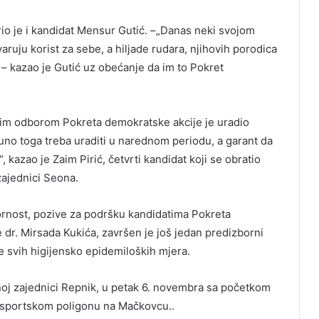
io je i kandidat Mensur Gutić. –„Danas neki svojom
varuju korist za sebe, a hiljade rudara, njihovih porodica
, – kazao je Gutić uz obećanje da im to Pokret
kim odborom Pokreta demokratske akcije je uradio
no toga treba uraditi u narednom periodu, a garant da
, kazao je Zaim Pirić, četvrti kandidat koji se obratio
ajednici Seona.
ornost, pozive za podršku kandidatima Pokreta
e dr. Mirsada Kukića, završen je još jedan predizborni
e svih higijensko epidemiloških mjera.
noj zajednici Repnik, u petak 6. novembra sa početkom
na sportskom poligonu na Mačkovcu..