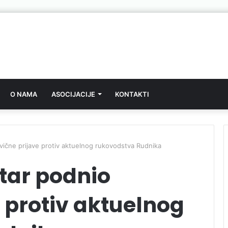
O NAMA
ASOCIJACIJE
KONTAKTI
ivične prijave protiv aktuelnog rukovodstva Rudnika
tar podnio
e protiv aktuelnog