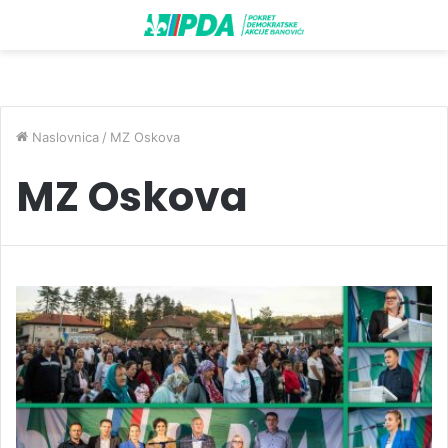
Naslovnica
/
MZ Oskova
MZ Oskova