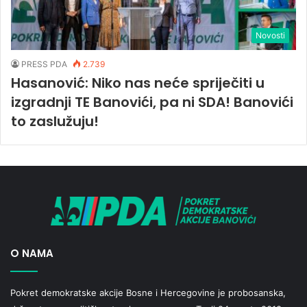
Novosti
PRESS PDA
2.739
Hasanović: Niko nas neće spriječiti u
izgradnji TE Banovići, pa ni SDA! Banovići
to zaslužuju!
O NAMA
Pokret demokratske akcije Bosne i Hercegovine je probosanska,