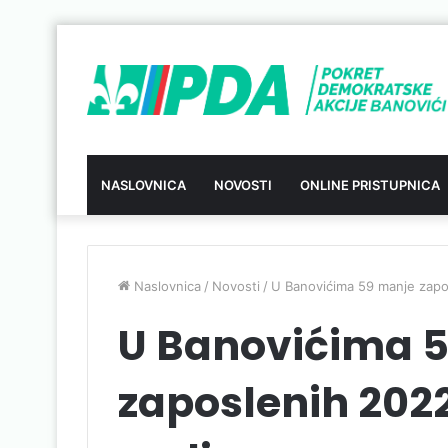
NASLOVNICA
NOVOSTI
ONLINE PRISTUPNICA
Naslovnica
/
Novosti
/
U Banovićima 59 manje zapo
U Banovićima 
zaposlenih 2022