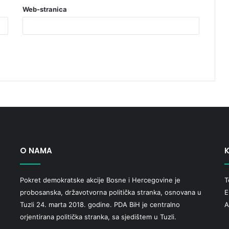
Web-stranica
O NAMA
K
Pokret demokratske akcije Bosne i Hercegovine je
T
probosanska, državotvorna politička stranka, osnovana u
E
Tuzli 24. marta 2018. godine. PDA BiH je centralno
A
orjentirana politička stranka, sa sjedištem u Tuzli.