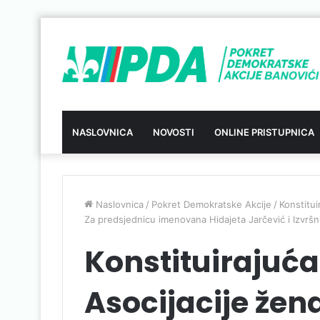
NASLOVNICA
NOVOSTI
ONLINE PRISTUPNICA
Naslovnica
/
Pokret Demokratske Akcije
/
Konstitui
Za predsjednicu imenovana Hidajeta Jarčević i Izvršn
Konstituirajuća
Asocijacije žen