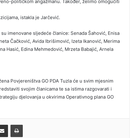
tveno-političkom angažmanu. Također, želimo omogućiti
icijama, istakla je Jarčević.
ji su imenovane sljedeće članice: Senada Šahović, Enisa
neta Čačković, Avida Ibrišimović, Izeta Ikanović, Merima
mina Hasić, Edina Mehmedović, Mrzeta Babajić, Arnela
 žena Povjereništva GO PDA Tuzla će u svim mjesnim
edstaviti svojim članicama te sa istima razgovarati i
strategiju djelovanja u okvirima Operativnog plana GO
Share via Email
Print