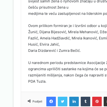
svijest samih žena o njihovom značaju u druš
češću prisutnost žena u
medijima te veću zastupljenost na liderskim poz
Ovom prilikom formiran je i Izvršni odbor u ko
Žunić, Dijana Bijesović, Mirela Mehanović, Dže
Fazlić, Amela Hadžiavdić, Mirela Ikanović, Es
Husić, Elvira Jahić,
Daria Dizdarević i Zumra Bečić.
U narednom periodu predstavnice Asocijacije
ograncima upriličiti sastanke na kojima će se pr
razmijeniti mišljenja, nakon čega će napraviti 
PDA Tuzla.
Facebook
Twitter
LinkedIn
Tumblr
Pinterest
Podijeli