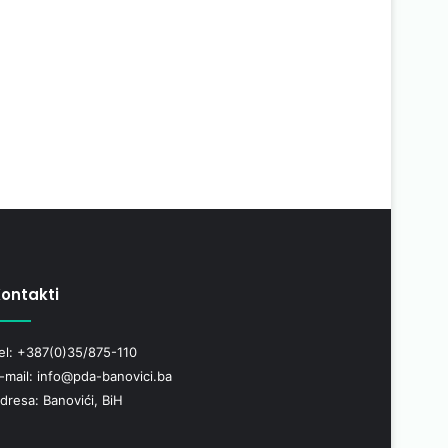
ontakti
el: +387(0)35/875-110
-mail: info@pda-banovici.ba
dresa: Banovići, BiH