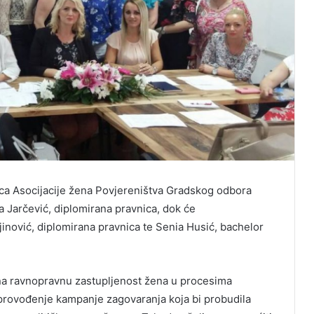
nica Asocijacije žena Povjereništva Gradskog odbora
 Jarčević, diplomirana pravnica, dok će
jinović, diplomirana pravnica te Senia Husić, bachelor
i na ravnopravnu zastupljenost žena u procesima
i provođenje kampanje zagovaranja koja bi probudila