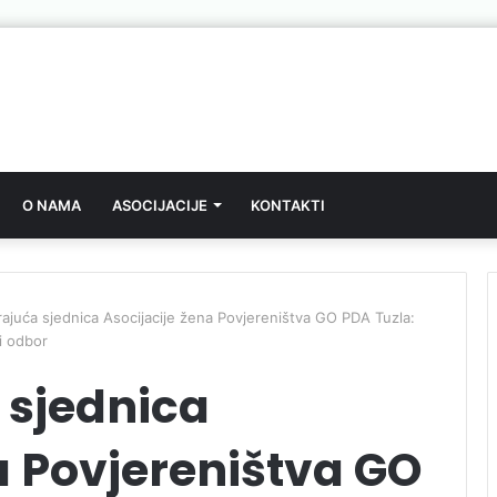
O NAMA
ASOCIJACIJE
KONTAKTI
rajuća sjednica Asocijacije žena Povjereništva GO PDA Tuzla:
i odbor
 sjednica
a Povjereništva GO