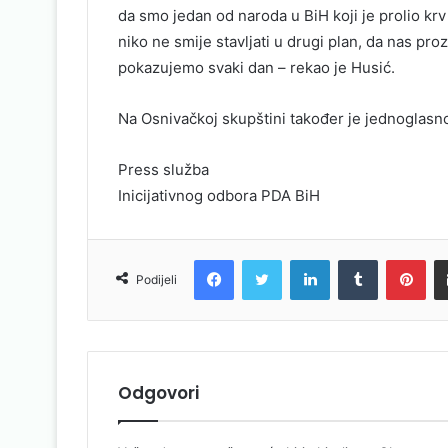
da smo jedan od naroda u BiH koji je prolio kr
niko ne smije stavljati u drugi plan, da nas proz
pokazujemo svaki dan – rekao je Husić.
Na Osnivačkoj skupštini također je jednoglasno
Press služba
Inicijativnog odbora PDA BiH
Facebook
Twitter
LinkedIn
Tumblr
Pinterest
Podijeli
Odgovori