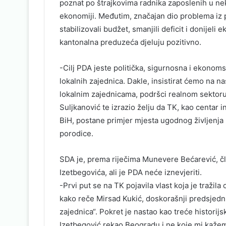
poznat po štrajkovima radnika zaposlenih u nek
ekonomiji. Međutim, značajan dio problema iz pr
stabilizovali budžet, smanjili deficit i donijeli
kantonalna preduzeća djeluju pozitivno.
-Cilj PDA jeste politička, sigurnosna i ekonom
lokalnih zajednica. Dakle, insistirat ćemo na n
lokalnim zajednicama, podršci realnom sektoru i
Suljkanović te izrazio želju da TK, kao centar i
BiH, postane primjer mjesta ugodnog življenja 
porodice.
SDA je, prema riječima Munevere Bećarević, član
Izetbegovića, ali je PDA neće iznevjeriti.
-Prvi put se na TK pojavila vlast koja je tražil
kako reče Mirsad Kukić, doskorašnji predsjedni
zajednica“. Pokret je nastao kao treće historijs
Izetbegović rekao Beogradu i ne koje mi kažem