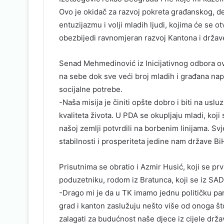
Ovo je okidač za razvoj pokreta građanskog, de
entuzijazmu i volji mladih ljudi, kojima će se otv
obezbijedi ravnomjeran razvoj Kantona i države
Senad Mehmedinović iz Inicijativnog odbora ov
na sebe dok sve veći broj mladih i građana napu
socijalne potrebe.
-Naša misija je činiti opšte dobro i biti na uslu
kvaliteta života. U PDA se okupljaju mladi, koji
našoj zemlji potvrdili na borbenim linijama. Svje
stabilnosti i prosperiteta jedine nam države B
Prisutnima se obratio i Azmir Husić, koji se pr
poduzetniku, rodom iz Bratunca, koji se iz SAD
-Drago mi je da u TK imamo jednu političku par
grad i kanton zaslužuju nešto više od onoga š
zalagati za budućnost naše djece iz cijele dr