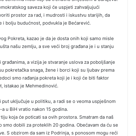
mokratskog saveza koji će uspjeti zahvaljujući
oriti prostor za rad, i mudrosti i iskustvu starijih, da
 i bolju budućnost, podvukla je Bećarević.
og Pokreta, kazao je da je dosta onih koji samo misle
šta našu zemlju, a sve veći broj građana je i u stanju
zi građanima, a vizija je stvaranje uslova za poboljšanje
 su pokretačka snaga, žene i borci koji su ljubav prema
doci smo rađanja pokreta koji je i koji će biti faktor
iH, istakao je Mehmedinović.
vi put uključuje u politiku, a radi se o veoma uspješnom
-a u BiH vratio nakon 15 godina.
tiju koja će poticati sa ovih prostora. Smatram da naš
to smo dobili za proteklih 20 godina. Obećavam da ću se
žave. S obzirom da sam iz Podrinja, s ponosom mogu reći