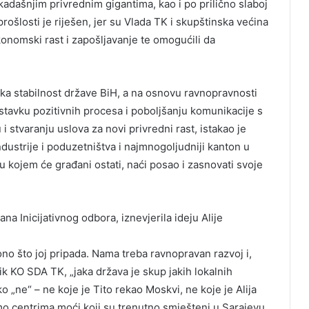
adašnjim privrednim gigantima, kao i po prilično slaboj
ošlosti je riješen, jer su Vlada TK i skupštinska većina
 ekonomski rast i zapošljavanje te omogućili da
ska stabilnost države BiH, a na osnovu ravnopravnosti
astavku pozitivnih procesa i poboljšanju komunikacije s
 stvaranju uslova za novi privredni rast, istakao je
ndustrije i poduzetništva i najmnogoljudniji kanton u
u kojem će građani ostati, naći posao i zasnovati svoje
a Inicijativnog odbora, iznevjerila ideju Alije
a ono što joj pripada. Nama treba ravnopravan razvoj i,
k KO SDA TK, „jaka država je skup jakih lokalnih
ko „ne“ – ne koje je Tito rekao Moskvi, ne koje je Alija
o centrima moći koji su trenutno smješteni u Sarajevu.