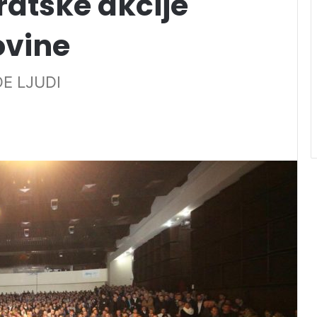
atske akcije
ovine
E LJUDI