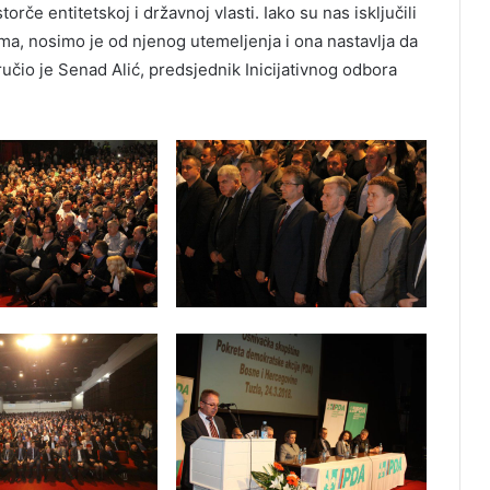
torče entitetskoj i državnoj vlasti. Iako su nas isključili
ama, nosimo je od njenog utemeljenja i ona nastavlja da
učio je Senad Alić, predsjednik Inicijativnog odbora