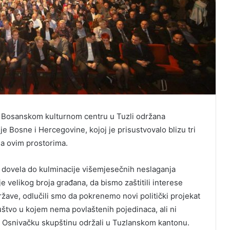
u Bosanskom kulturnom centru u Tuzli održana
je Bosne i Hercegovine, ko
joj je prisustvovalo blizu tri
na ovim prostorima.
 dovela do kulminacije višemjesečnih neslaganja
e velikog broja građana, da bismo zaštitili interese
države, odlučili smo da pokrenemo novi politički projekat
uštvo u kojem nema povlaštenih pojedinaca, ali ni
u Osnivačku skupštinu održali u Tuzlanskom kantonu.