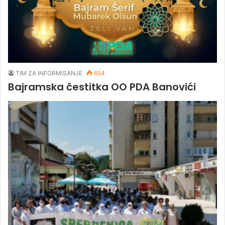
TIM ZA INFORMISANJE
654
Bajramska čestitka OO PDA Banovići