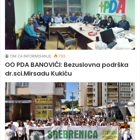
TIM ZA INFORMISANJE
793
OO PDA BANOVIĆI: Bezuslovna podrška
dr.sci.Mirsadu Kukiću