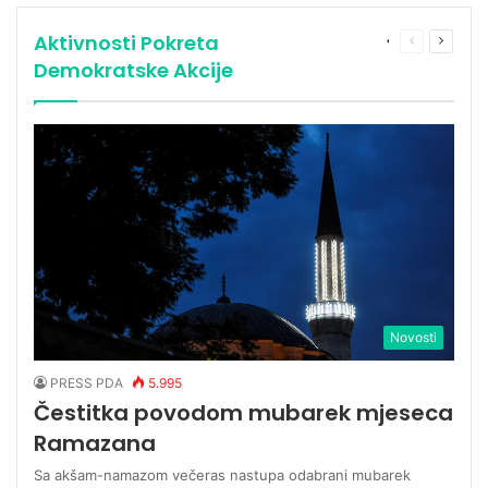
OD 2.500 GRAĐANA
Aktivnosti Pokreta
More
Previous
Next
page
page
Demokratske Akcije
Novosti
PRESS PDA
5.995
Čestitka povodom mubarek mjeseca
Ramazana
Sa akšam-namazom večeras nastupa odabrani mubarek