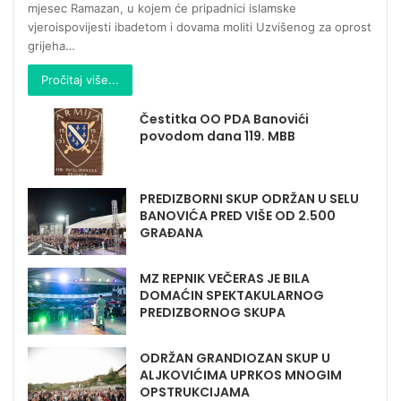
mjesec Ramazan, u kojem će pripadnici islamske
vjeroispovijesti ibadetom i dovama moliti Uzvišenog za oprost
grijeha…
Pročitaj više...
Čestitka OO PDA Banovići
povodom dana 119. MBB
PREDIZBORNI SKUP ODRŽAN U SELU
BANOVIĆA PRED VIŠE OD 2.500
GRAĐANA
MZ REPNIK VEČERAS JE BILA
DOMAĆIN SPEKTAKULARNOG
PREDIZBORNOG SKUPA
ODRŽAN GRANDIOZAN SKUP U
ALJKOVIĆIMA UPRKOS MNOGIM
OPSTRUKCIJAMA