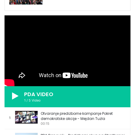
PDA VIDEO
1
/
5
Video
Otvaranje predizborne kampanje Pokret
1
demokratske akcije - Mejdan Tuzla
00:15