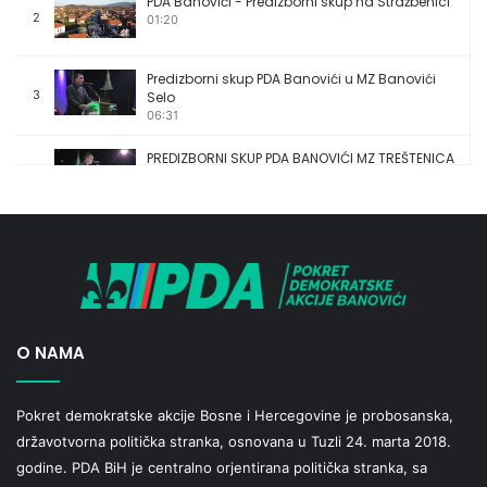
PDA Banovići - Predizborni skup na Stražbenici
2
01:20
Predizborni skup PDA Banovići u MZ Banovići
3
Selo
06:31
PREDIZBORNI SKUP PDA BANOVIĆI MZ TREŠTENICA
4
04:25
PREDIZBORNI SKUP PDA BANOVIĆI MZ OMAZIĆI
5
06:36
O NAMA
Pokret demokratske akcije Bosne i Hercegovine je probosanska,
državotvorna politička stranka, osnovana u Tuzli 24. marta 2018.
godine. PDA BiH je centralno orjentirana politička stranka, sa