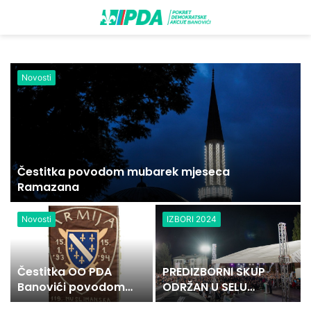
Novosti
Čestitka povodom mubarek mjeseca
Ramazana
Novosti
IZBORI 2024
Čestitka OO PDA
PREDIZBORNI SKUP
Banovići povodom
ODRŽAN U SELU
dana 119. MBB
BANOVIĆA PRED VIŠE