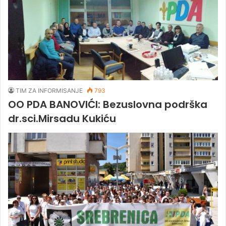
TIM ZA INFORMISANJE
793
OO PDA BANOVIĆI: Bezuslovna podrška
dr.sci.Mirsadu Kukiću