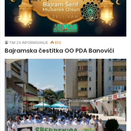
TIM ZA INFORMISANJE
653
Bajramska čestitka OO PDA Banovići