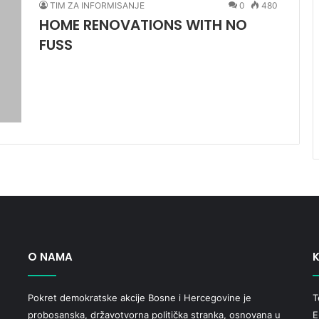
TIM ZA INFORMISANJE
0
480
HOME RENOVATIONS WITH NO
FUSS
O NAMA
K
Pokret demokratske akcije Bosne i Hercegovine je
T
probosanska, državotvorna politička stranka, osnovana u
E