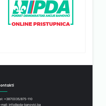
ontakti
el: +387(0)35/875-110
-mail: info@pda-banovici.ba