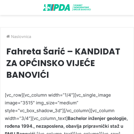
Naslovnica
Fahreta Šarić – KANDIDAT
ZA OPĆINSKO VIJEĆE
BANOVIĆI
[vc_row][vc_column width=”1/4″][vc_single_image
image=”3515″ img_size=”medium”
style=”vc_box_shadow_3d”][/vc_column][vc_column
width=”3/4″][vc_column_text]
Bachelor inženjer geologije,
rođena 1994., nezaposlena, obavlja pripravnički staž u
RMU Banovići.
[/vc_column_text][/vc_column][/vc_row]