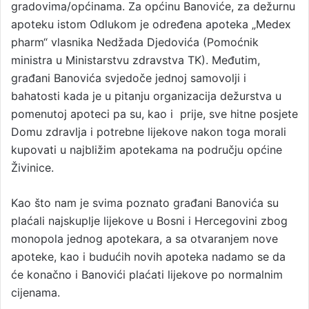
gradovima/općinama. Za općinu Banoviće, za dežurnu
apoteku istom Odlukom je određena apoteka „Medex
pharm“ vlasnika Nedžada Djedovića (Pomoćnik
ministra u Ministarstvu zdravstva TK). Međutim,
građani Banovića svjedoče jednoj samovolji i
bahatosti kada je u pitanju organizacija dežurstva u
pomenutoj apoteci pa su, kao i prije, sve hitne posjete
Domu zdravlja i potrebne lijekove nakon toga morali
kupovati u najbližim apotekama na području općine
Živinice.
Kao što nam je svima poznato građani Banovića su
plaćali najskuplje lijekove u Bosni i Hercegovini zbog
monopola jednog apotekara, a sa otvaranjem nove
apoteke, kao i budućih novih apoteka nadamo se da
će konačno i Banovići plaćati lijekove po normalnim
cijenama.