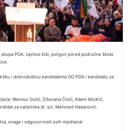
 skupa PDA. Uprkos kiši, poligon pored područne škole
oce.
dršku i dobrodošlicu kandidatima OO PDA i kandidatu za
 vijeće: Mensur Gutić, Dženana Čolić, Adem Modrić,
 kandidat za načelnika dr. sci. Mehmed Hasanović.
štva, snage i odgovornosti svih mještana!