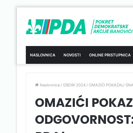
NASLOVNICA
NOVOSTI
ONLINE PRISTUPNICA
Naslovnica
/
IZBORI 2024
/
OMAZIĆI POKAZALI SN
OMAZIĆI POKAZ
ODGOVORNOST: 