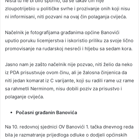
Ništa tu ne bi bilo sporno, da se takav čin nije
zloupotrijebio u političke svrhe i prozivanje onih koji nisu
ni informisani, niti pozvani na ovaj čin polaganja cvijeća.
Načelnik je fotografijama građanima općine Banovići
uputio poruku licemjerstva i iskoristio priliku za svoje lično
promovisanje na rudarskoj nesreći i hljebu sa sedam kora.
Jasno nam je zašto načelnik nije pozvao, niti želio da neko
iz PDA prisustvuje ovom činu, ali je žalosna činjenica da
niti jedan komarat iz C varijante, koji su radili rame uz rame
sa rahmetli Nerminom, nisu dobili poziv za prisustvo i
polaganje cvijeća.
Počasni građanin Banovića
Na 10. redovnoj sjednici OV Banovići 1. tačka dnevnog reda
bila je razmatranje prijedloga odluke o dodjeli općinskih