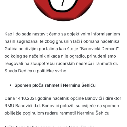
Kao i do sada nastavit ćemo sa objektivnim informisanjem
naših sugrađana, te zbog gnusnih laži i obmana načelnika
Gutića po divljim portalima kao što je “Banovićki Demant”
od kojeg se načelnik nikada nije ogradio, prinuđeni smo
reagovati na zloupotrebu rudarskih nesreća i rahmetli dr.
Suada Dedića u političke svrhe.
Spomen ploča rahmetli Nerminu Šehiću
Dana 14.10.2021.godine načelnik općine Banovići i direktor
RMU Banovići d.d. Banovići položili su cvijeće na spomen
obilježje poginulom rudaru rahmetli Nerminu Šehiću.