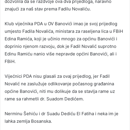
dozvolila da se razdvoje ova dva prijedloga, naravno
znajući za naš stav prema Fadilu Novaliću.
Klub vijećnika PDA u OV Banovići imao je svoj prijedlog
umjesto Fadila Novalića, ministara za raseljena lica u FBiH
Edina Ramića, koji je učinio mnogo za općinu Banovići i
doprinio njenom razvoju, dok je Fadil Novalić suprotno
Edinu Ramiću nanio više nepravde općini Banovići, ali i
FBiH.
Vijećnici PDA nisu glasali za ovaj prijedlog, jer Fadil
Novalić ne zaslužuje odlikovanje počasnog građanina
općine Banovići, niti mu dolikuje da se stavlja rame uz
rame sa rahmetli dr. Suadom Dedićem.
Nerminu Šehiću i dr Suadu Dediću El Fatiha i neka im je
lahka zemlja Bosanska.