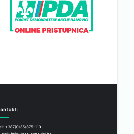
ontakti
el: +387(0)35/875-110