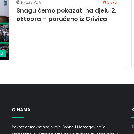
PRESS PDA
3.675
Snagu ćemo pokazati na djelu 2.
oktobra – poručeno iz Grivica
sti
O NAMA
K
Pokret demokratske akcije Bosne i Hercegovine je
T