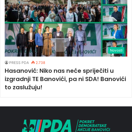
Novosti
PRESS PDA
2.738
Hasanović: Niko nas neće spriječiti u
izgradnji TE Banovići, pa ni SDA! Banovići
to zaslužuju!