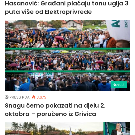
Hasanović: Građani plaćaju tonu uglja 3
puta više od Elektroprivrede
Novosti
PRESS PDA
3.675
Snagu ćemo pokazati na djelu 2.
oktobra – poručeno iz Grivica