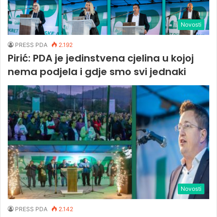
Novosti
PRESS PDA
2.192
Pirić: PDA je jedinstvena cjelina u kojoj
nema podjela i gdje smo svi jednaki
Novosti
PRESS PDA
2.142