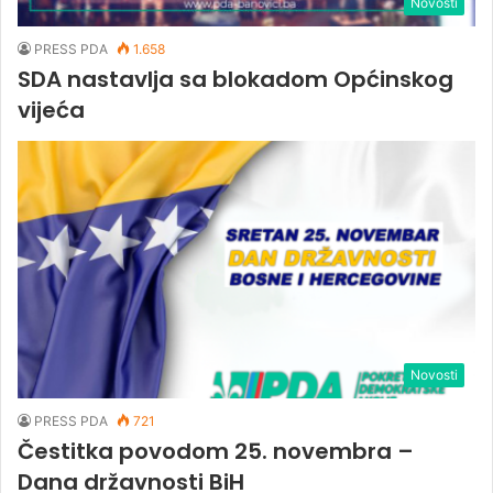
Novosti
PRESS PDA
1.658
SDA nastavlja sa blokadom Općinskog
vijeća
Novosti
PRESS PDA
721
Čestitka povodom 25. novembra –
Dana državnosti BiH