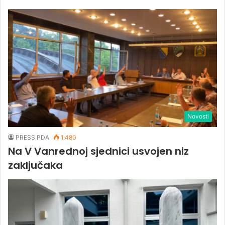
Novosti
PRESS PDA
1.480
Na V Vanrednoj sjednici usvojen niz
zaključaka