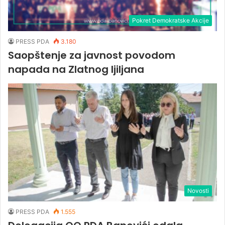
Pokret Demokratske Akcije
PRESS PDA
3.180
Saopštenje za javnost povodom
napada na Zlatnog ljiljana
Novosti
PRESS PDA
1.555