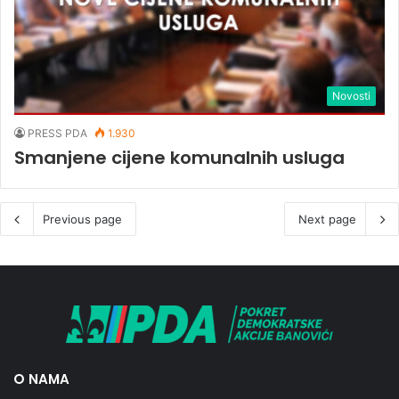
Novosti
PRESS PDA
1.930
Smanjene cijene komunalnih usluga
Previous page
Next page
O NAMA